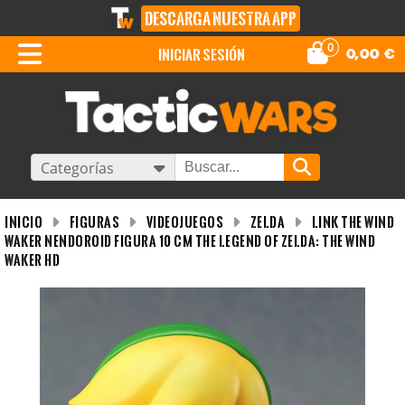
DESCARGA NUESTRA APP
0
iniciar sesión
0,00
€
Categorías
INICIO
Figuras
Videojuegos
Zelda
Link The Wind
Waker Nendoroid Figura 10 CM The Legend Of Zelda: The Wind
Waker HD