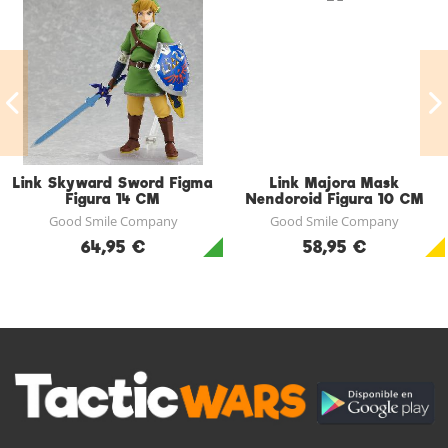
Link Skyward Sword Figma
Link Majora Mask
Figura 14 CM
Nendoroid Figura 10 CM
The Legend Of Zelda:
Good Smile Company
Good Smile Company
Majora Mask 3D
64,95 €
58,95 €