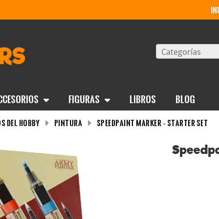
in
Categorías
ccesorios
Figuras
Libros
BLOG
s del Hobby
Pintura
Speedpaint Marker – Starter Set
Speedpa