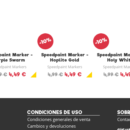
-10%
-10%
paint Marker -
Speedpaint Marker -
Speedpaint Ma
rple Swarm
Hoplite Gold
Holy Whi
dpaint Markers
Speedpaint Markers
Speedpaint Ma
4,49 €
4,49 €
4,4
9 €
4,99 €
4,99 €
CONDICIONES DE USO
SOB
Condiciones generales de venta
Conta
Cambios y devoluciones