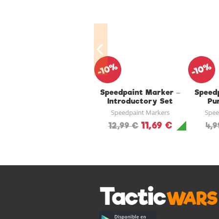
-10%
-10%
Speedpaint Marker –
Speed
Introductory Set
Pu
Speedpaint Markers
Spee
11,69 €
12,99 €
4,9