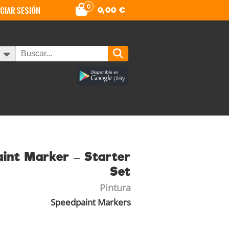
0
iciar sesión
0,00
€
int Marker – Starter
Set
Pintura
Speedpaint Markers