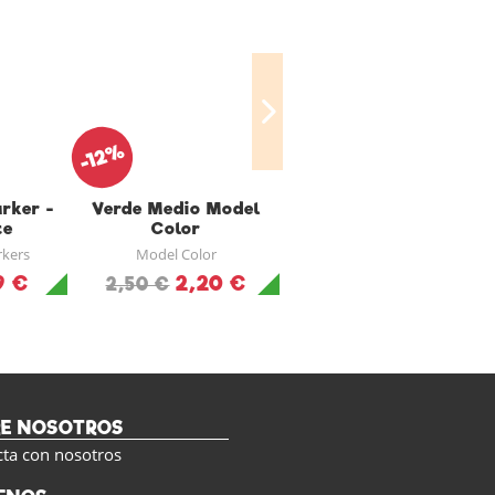
-12%
-12%
rker -
Verde Medio Model
Rojo Claro Model
te
Color
Color
rkers
Model Color
Model Color
9 €
2,20 €
2,20 €
2,50 €
2,50 €
RE NOSOTROS
cta con nosotros