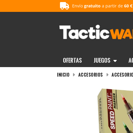
Envío
gratuito
a partir de
60 €
OFERTAS
Juegos
A
INICIO
Accesorios
Accesorio