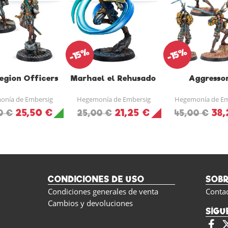
-15%
-15%
egion Officers
Marhael el Rehusado
Aggresso
nía de Embersig
Hegemonía de Embersig
Hegemonía de Em
25,50 €
21,25 €
38,
0 €
25,00 €
45,00 €
CONDICIONES DE USO
SOB
Condiciones generales de venta
Conta
Cambios y devoluciones
SÍGU