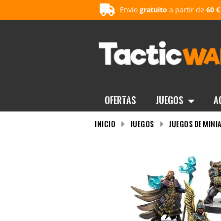
Envío
gratuito
a partir de
60 €
OFERTAS
Juegos
A
INICIO
Juegos
Juegos de mini