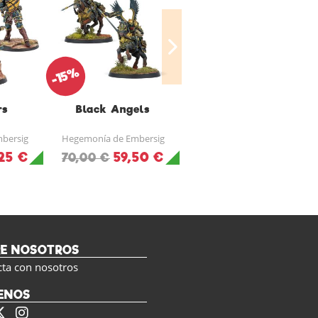
-15%
-15%
rs
Black Angels
Black Legion
Arquebusiers
bersig
Hegemonía de Embersig
Hegemonía de Embersig
25 €
59,50 €
39,95 €
70,00 €
47,00 €
RE NOSOTROS
cta con nosotros
ENOS