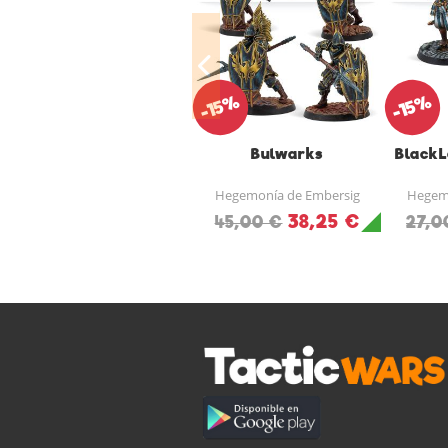
-15%
-15%
Bulwarks
BlackL
Hegemonía de Embersig
Hegemo
38,25 €
45,00 €
27,0