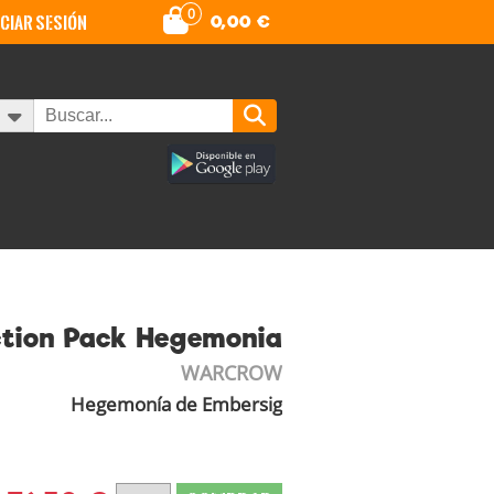
0
iciar sesión
0,00
€
tion Pack Hegemonia
WARCROW
Hegemonía de Embersig