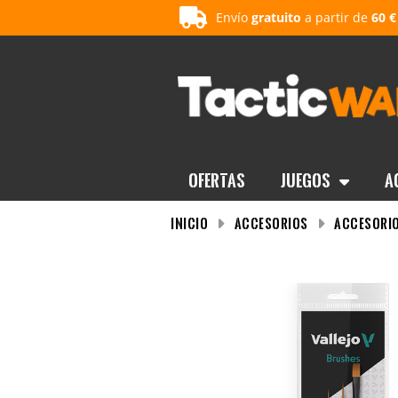
Envío
gratuito
a partir de
60 €
OFERTAS
Juegos
A
INICIO
Accesorios
Accesorio