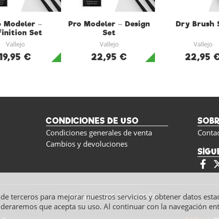
o Modeler –
Pro Modeler – Design
Dry Brush 
inition Set
Set
Vallejo
Vallejo
Vallejo
19,95 €
22,95 €
22,95 
CONDICIONES DE USO
SOB
Condiciones generales de venta
Conta
Cambios y devoluciones
SÍGU
y de terceros para mejorar nuestros servicios y obtener datos esta
C/ Polseguera 5BIS, Pego, ESPAÑA
ideraremos que acepta su uso. Al continuar con la navegación e