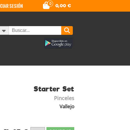
0
iciar sesión
0,00
€
Starter Set
Pinceles
Vallejo