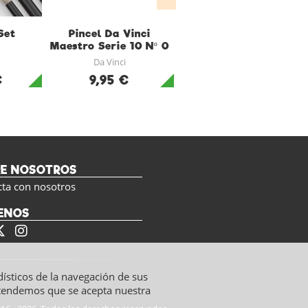
Set
Pincel Da Vinci
Pincel Da Vinci
Maestro Serie 10 Nº 0
Maestro Serie 10 Nº 1
Da Vinci
Da Vinci
€
9,95 €
9,95 €
RE NOSOTROS
cta con nosotros
ENOS
dísticos de la navegación de sus
ntendemos que se acepta nuestra