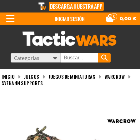
DESCARGA NUESTRA APP
0
iniciar sesión
0,00
€
Categorías
INICIO
Juegos
Juegos de miniaturas
WARCROW
Syenann Supports