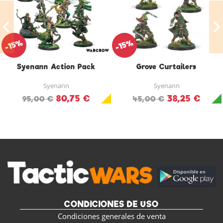
-15%
-15%
Syenann Action Pack
Grove Curtailers
Syenann
Syenann
80,75 €
38,25 €
95,00 €
45,00 €
CONDICIONES DE USO
Condiciones generales de venta