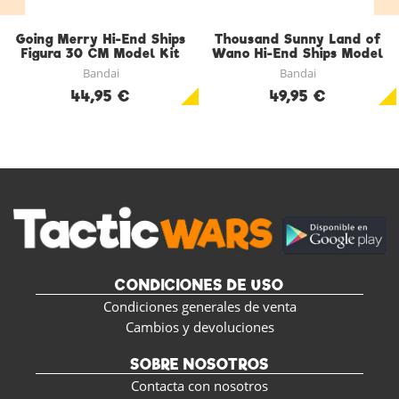
Going Merry Hi-End Ships
Thousand Sunny Land of
Figura 30 CM Model Kit
Wano Hi-End Ships Model
Kit Figura 30 CM
Bandai
Bandai
44,95 €
49,95 €
CONDICIONES DE USO
Condiciones generales de venta
Cambios y devoluciones
SOBRE NOSOTROS
Contacta con nosotros