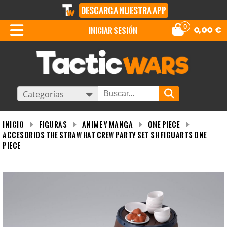
DESCARGA NUESTRA APP
0
iniciar sesión
0,00
€
Categorías
INICIO
Figuras
Anime y Manga
One Piece
Accesorios The Straw Hat Crew Party Set SH Figuarts One
Piece