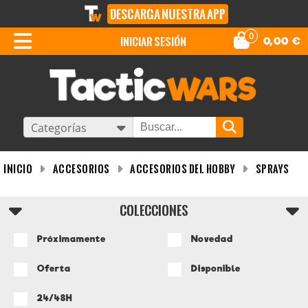
DESCARGA NUESTRA APP
0
iniciar sesión
0,00
€
Categorías
INICIO
Accesorios
Accesorios del Hobby
Sprays
COLECCIONES
Próximamente
Novedad
Oferta
Disponible
24/48H