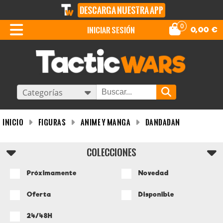
DESCARGA NUESTRA APP
0
iniciar sesión
0,00
€
Categorías
INICIO
Figuras
Anime y Manga
Dandadan
COLECCIONES
Próximamente
Novedad
Oferta
Disponible
24/48H