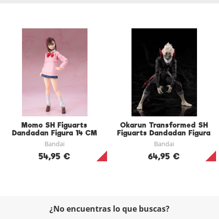
Momo SH Figuarts
Okarun Transformed SH
Dandadan Figura 14 CM
Figuarts Dandadan Figura
15 CM
Bandai
Bandai
54,95 €
64,95 €
¿No encuentras lo que buscas?