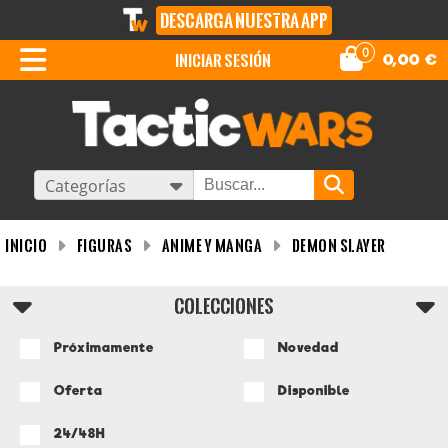
DESCARGA NUESTRA APP
0
iniciar sesión
0,00
€
Categorías
INICIO
Figuras
Anime y Manga
Demon Slayer
COLECCIONES
Próximamente
Novedad
Oferta
Disponible
24/48H