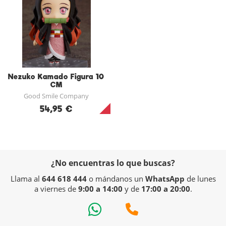
Nezuko Kamado Figura 10
CM
Good Smile Company
54,95 €
¿No encuentras lo que buscas?
Llama al
644 618 444
o mándanos un
WhatsApp
de lunes
a viernes de
9:00 a 14:00
y de
17:00 a 20:00
.