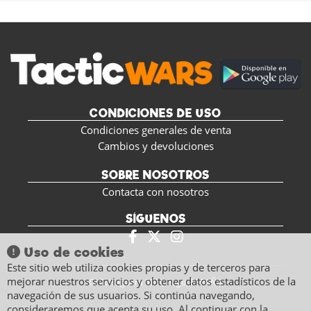
CONDICIONES DE USO
Condiciones generales de venta
Cambios y devoluciones
SOBRE NOSOTROS
Contacta con nosotros
SÍGUENOS
Uso de cookies
Este sitio web utiliza cookies propias y de terceros para
mejorar nuestros servicios y obtener datos estadísticos de la
C/ Polseguera 5BIS, Pego, ESPAÑA
navegación de sus usuarios. Si continúa navegando,
consideraremos que acepta su uso. Al continuar con la