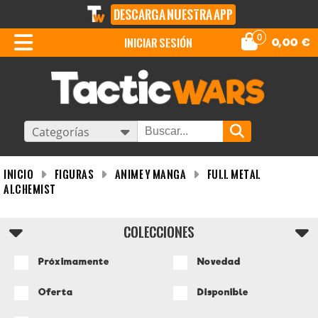
DESCARGA NUESTRA APP
0
iniciar sesión
0,00
€
Categorías
INICIO
Figuras
Anime y Manga
Full Metal
Alchemist
COLECCIONES
Próximamente
Novedad
Oferta
Disponible