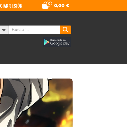
0
iciar sesión
0,00
€