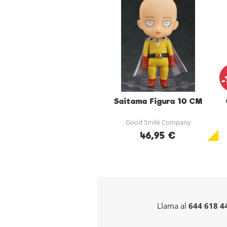
-
Saitama Figura 10 CM
Good Smile Company
46,95 €
Llama al
644 618 4