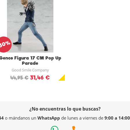
30%
Genos Figura 17 CM Pop Up
Parade
Good Smile Company
31,46 €
44,95 €
¿No encuentras lo que buscas?
44
o mándanos un
WhatsApp
de lunes a viernes de
9:00 a 14:00