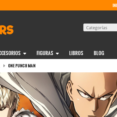
in
Categorías
ccesorios
Figuras
Libros
BLOG
a
One Punch Man