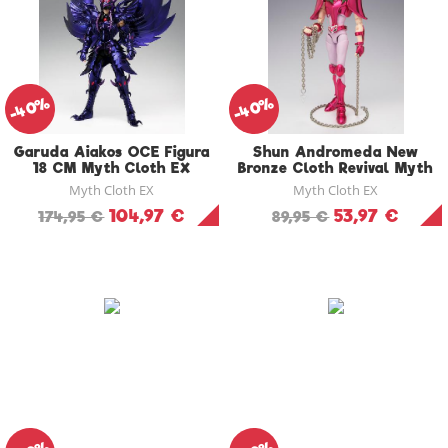
-40%
-40%
Garuda Aiakos OCE Figura
Shun Andromeda New
18 CM Myth Cloth EX
Bronze Cloth Revival Myth
Cloth EX Figura 17 CM
Myth Cloth EX
Myth Cloth EX
104,97 €
53,97 €
174,95 €
89,95 €