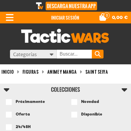
DESCARGA NUESTRA APP
0
iniciar sesión
0,00
€
Categorías
INICIO
Figuras
Anime y Manga
Saint Seiya
COLECCIONES
Próximamente
Novedad
Oferta
Disponible
24/48H