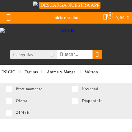
DESCARGA NUESTRA APP
0
iniciar sesión
0,00
€
Categorías
INICIO
Figuras
Anime y Manga
Voltron
Próximamente
Novedad
Oferta
Disponible
24/48H