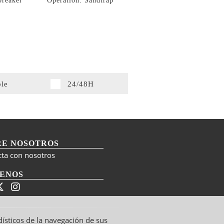
breaker
Operation: Sandtrap
ble
24/48H
RE NOSOTROS
cta con nosotros
UENOS
dísticos de la navegación de sus