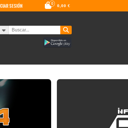
0
iciar sesión
0,00
€