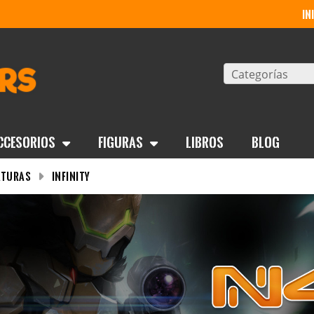
in
Categorías
ccesorios
Figuras
Libros
BLOG
aturas
Infinity