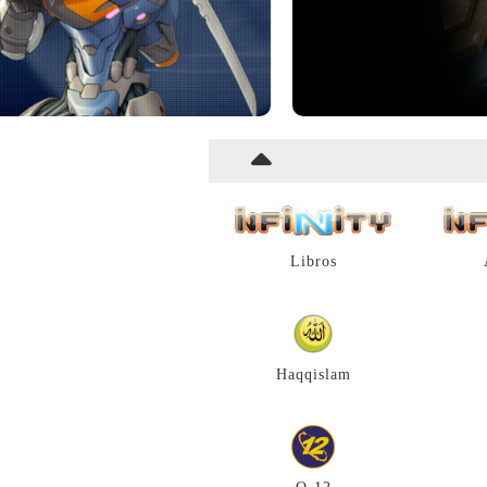
Libros
Haqqislam