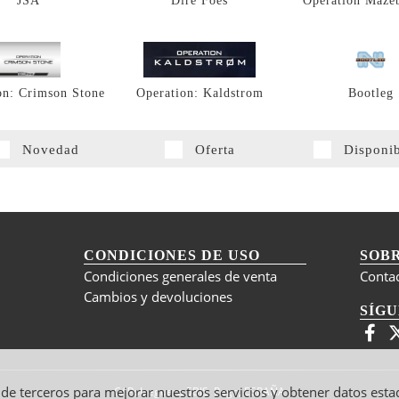
JSA
Dire Foes
Operation Maze
on: Crimson Stone
Operation: Kaldstrom
Bootleg
Novedad
Oferta
Disponi
CONDICIONES DE USO
SOB
Condiciones generales de venta
Conta
Cambios y devoluciones
SÍG
y de terceros para mejorar nuestros servicios y obtener datos esta
C/ Polseguera 5BIS, Pego, ESPAÑA