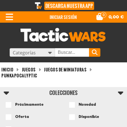
DESCARGA NUESTRA APP
0
iniciar sesión
0,00
€
Categorías
INICIO
Juegos
Juegos de miniaturas
Punkapocalyptic
COLECCIONES
Próximamente
Novedad
Oferta
Disponible