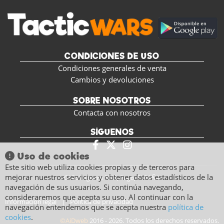
CONDICIONES DE USO
Condiciones generales de venta
Cambios y devoluciones
SOBRE NOSOTROS
Contacta con nosotros
SÍGUENOS
Uso de cookies
Este sitio web utiliza cookies propias y de terceros para
mejorar nuestros servicios y obtener datos estadísticos de la
C/ Polseguera 5BIS, Pego, ESPAÑA
navegación de sus usuarios. Si continúa navegando,
consideraremos que acepta su uso. Al continuar con la
Información legal
|
Política de privacidad
navegación entendemos que se acepta nuestra
política de
cookies
.
©AiDweb
2016 - 2026. Todos los derechos reservados.