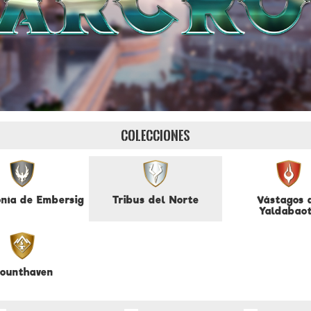
COLECCIONES
nía de Embersig
Tribus del Norte
Vástagos 
Yaldabao
ounthaven