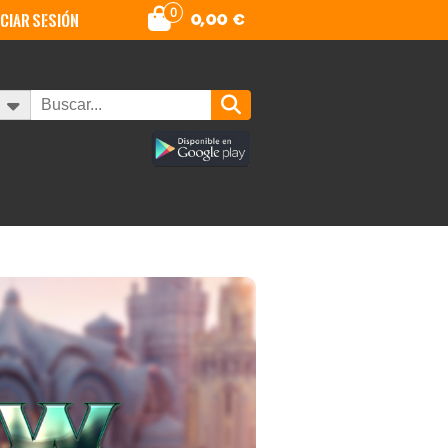
0
iciar sesión
0,00
€