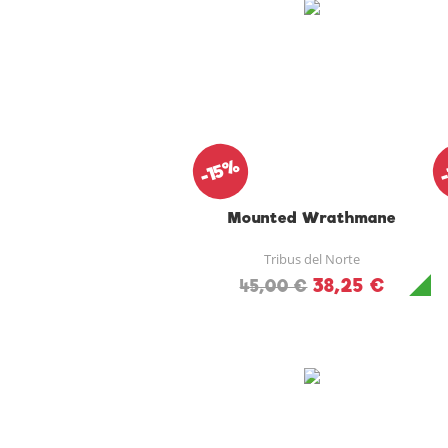
-15%
Mounted Wrathmane
Tribus del Norte
38,25 €
45,00 €