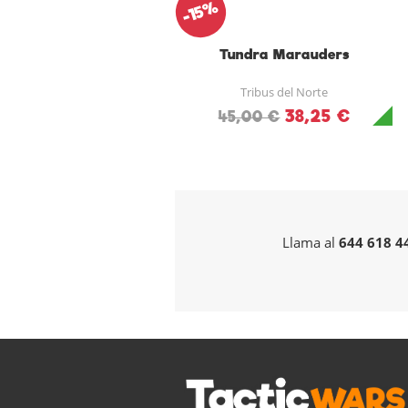
-15%
Tundra Marauders
Tribus del Norte
38,25 €
45,00 €
Llama al
644 618 4