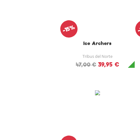
-15%
Ice Archers
Tribus del Norte
39,95 €
47,00 €