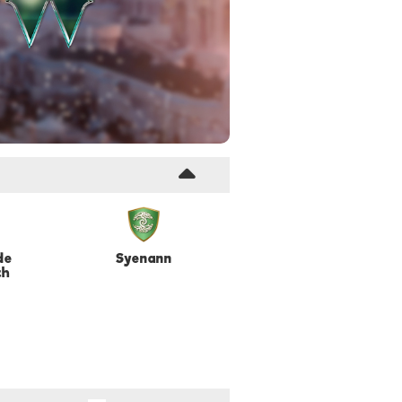
de
Syenann
th