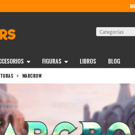
in
Categorías
ccesorios
Figuras
Libros
BLOG
aturas
WARCROW