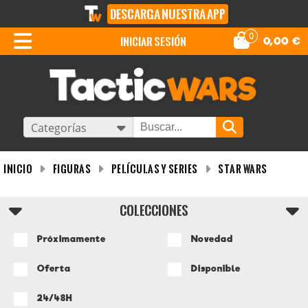
DESCARGA NUESTRA APP
0
iniciar sesión
0,00
€
Categorías
INICIO
Figuras
Películas y Series
Star Wars
COLECCIONES
Próximamente
Novedad
Oferta
Disponible
24/48H