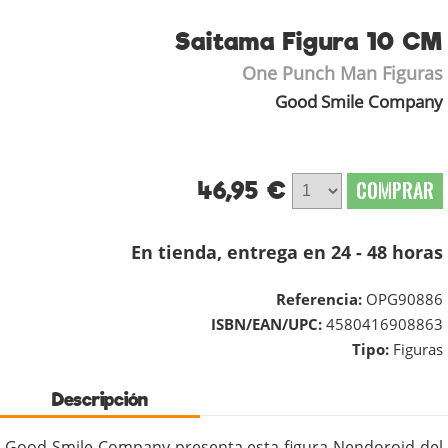
Saitama Figura 10 CM
One Punch Man Figuras
Good Smile Company
46,95 €
COMPRAR
En tienda, entrega en 24 - 48 horas
Referencia:
OPG90886
ISBN/EAN/UPC:
4580416908863
Tipo:
Figuras
Descripción
Good Smile Company presenta esta figura Nendoroid del