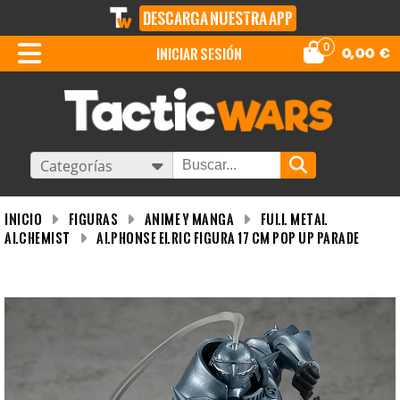
DESCARGA NUESTRA APP
0
iniciar sesión
0,00
€
Categorías
INICIO
Figuras
Anime y Manga
Full Metal
Alchemist
Alphonse Elric Figura 17 CM Pop Up Parade