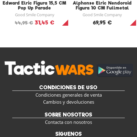
Edward Elric Figura 15,5 CM
Alphonse Elric Nendoroid
Pop Up Parade
Figura 10 CM Fullmetal
Alchemist
Good Smile Company
Good Smile Company
31,45 €
69,95 €
44,95 €
CONDICIONES DE USO
Condiciones generales de venta
Cambios y devoluciones
SOBRE NOSOTROS
Contacta con nosotros
SÍGUENOS