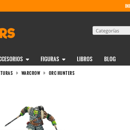
in
Categorías
ccesorios
Figuras
Libros
BLOG
aturas
WARCROW
Orc Hunters