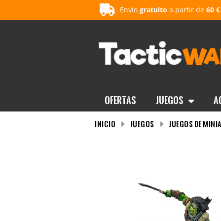
Envío
gratuito
a partir de
60 €
OFERTAS
Juegos
A
INICIO
Juegos
Juegos de mini