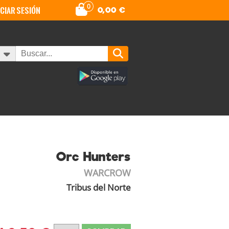
0
iciar sesión
0,00
€
Orc Hunters
WARCROW
Tribus del Norte