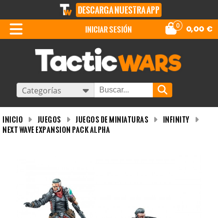
DESCARGA NUESTRA APP
0
iniciar sesión
0,00
€
Categorías
INICIO
Juegos
Juegos de miniaturas
Infinity
Next Wave Expansion Pack Alpha