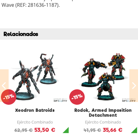
Wave (REF: 281636-1187).
Relacionados
-15%
-15%
Xeodron Batroids
Rodok, Armed Imposition
Detachment
Ejército Combinado
Ejército Combinado
53,50 €
35,66 €
62,95 €
41,95 €